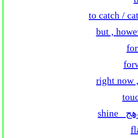
shine
وهج
f