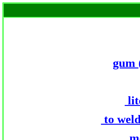
gum
lit
to wel
m