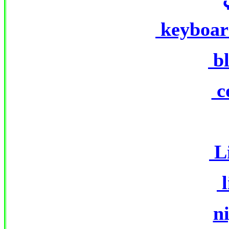
keyboar
b
c
L
l
n