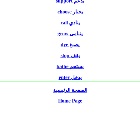
support
يدعم
choose
يختار
call
ينادي
grow
يتنامى
dye
يصبغ
stop
يقف
bathe
يستحم
enter
يدخل
الصفحة الرئيسية
Home Page