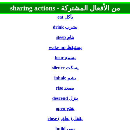
- sharing actions
من الأفعال المشتركة
eat
يأكل
drink
يشرب
sleep
ينام
wake up
يستيقظ
hear
يسمع
silence
يسكت
inhale
يشم
rise
يصعد
descend
ينزل
open
يفتح
close
يقفل ( يغلق )
build
يبني